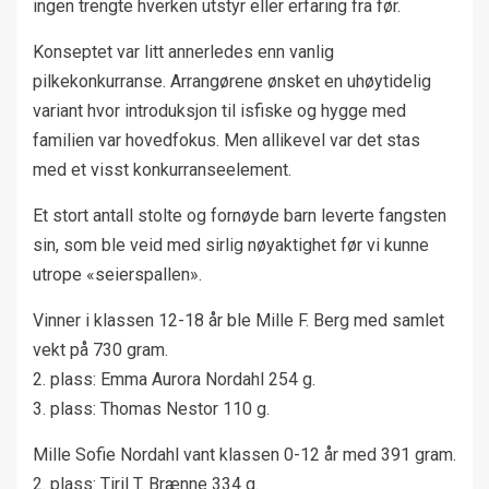
ingen trengte hverken utstyr eller erfaring fra før.
Konseptet var litt annerledes enn vanlig
pilkekonkurranse. Arrangørene ønsket en uhøytidelig
variant hvor introduksjon til isfiske og hygge med
familien var hovedfokus. Men allikevel var det stas
med et visst konkurranseelement.
Et stort antall stolte og fornøyde barn leverte fangsten
sin, som ble veid med sirlig nøyaktighet før vi kunne
utrope «seierspallen».
Vinner i klassen 12-18 år ble Mille F. Berg med samlet
vekt på 730 gram.
2. plass: Emma Aurora Nordahl 254 g.
3. plass: Thomas Nestor 110 g.
Mille Sofie Nordahl vant klassen 0-12 år med 391 gram.
2. plass: Tiril T. Brænne 334 g.