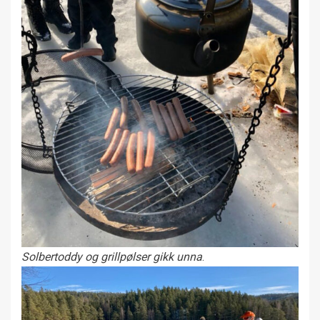
Solbertoddy og grillpølser gikk unna
.