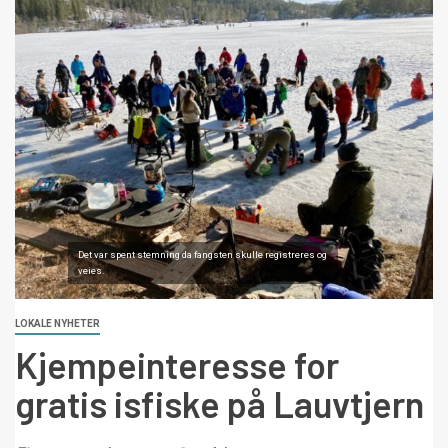
Det var spent stemning da fangsten skulle registreres og
veies.
LOKALE NYHETER
Kjempeinteresse for
gratis isfiske på Lauvtjern