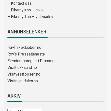
– Kontakt oss
– Eikernytt.no – arkiv
– Eikernytt.no – videoarkiv
ANNONSELENKER
Havfiskeklubben.no
Roy’s Pressetjeneste
Eiendomsmegler i Drammen
Visithokksund.no
Visitvestfossen.no
Visitmjøndalen.no
ARKIV