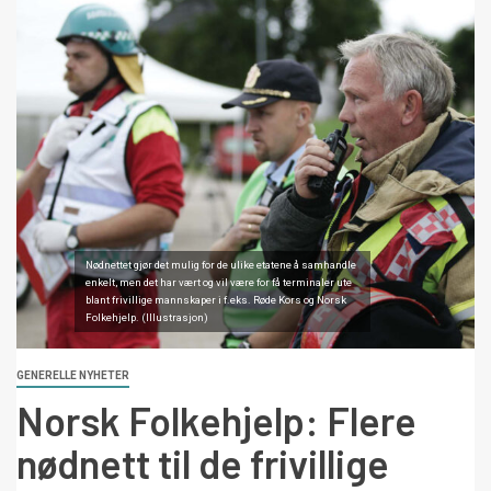
Nødnettet gjør det mulig for de ulike etatene å samhandle
enkelt, men det har vært og vil være for få terminaler ute
blant frivillige mannskaper i f.eks. Røde Kors og Norsk
Folkehjelp. (Illustrasjon)
GENERELLE NYHETER
Norsk Folkehjelp: Flere
nødnett til de frivillige