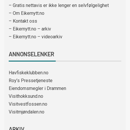
– Gratis nettavis er ikke lenger en selvfølgelighet
– Om Eikernytt.no
– Kontakt oss
– Eikernytt.no – arkiv
– Eikernytt.no – videoarkiv
ANNONSELENKER
Havfiskeklubben.no
Roy’s Pressetjeneste
Eiendomsmegler i Drammen
Visithokksund.no
Visitvestfossen.no
Visitmjøndalen.no
ARKIV