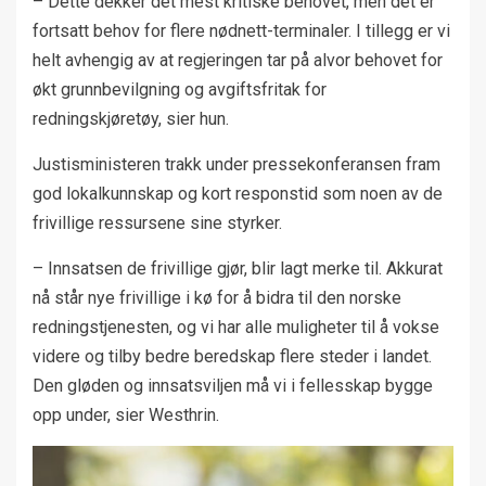
– Dette dekker det mest kritiske behovet, men det er
fortsatt behov for flere nødnett-terminaler. I tillegg er vi
helt avhengig av at regjeringen tar på alvor behovet for
økt grunnbevilgning og avgiftsfritak for
redningskjøretøy, sier hun.
Justisministeren trakk under pressekonferansen fram
god lokalkunnskap og kort responstid som noen av de
frivillige ressursene sine styrker.
– Innsatsen de frivillige gjør, blir lagt merke til. Akkurat
nå står nye frivillige i kø for å bidra til den norske
redningstjenesten, og vi har alle muligheter til å vokse
videre og tilby bedre beredskap flere steder i landet.
Den gløden og innsatsviljen må vi i fellesskap bygge
opp under, sier Westhrin.