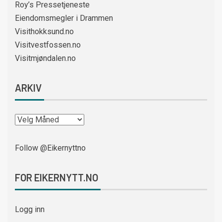
Roy’s Pressetjeneste
Eiendomsmegler i Drammen
Visithokksund.no
Visitvestfossen.no
Visitmjøndalen.no
ARKIV
Follow @Eikernyttno
FOR EIKERNYTT.NO
Logg inn