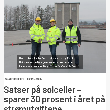
Her blir det solceller: Geir Høybråten (t.v.) og Frank
Hvidsten fra Loe Betongelementer på taket av en av
hallene sammen med Bengt Morten Olufsen i PV Solar.
LOKALE NYHETER
NÆRINGSLIV
Satser på solceller –
sparer 30 prosent i året på
strømutgiftene