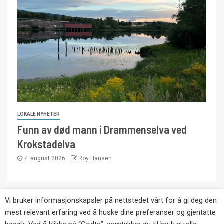
LOKALE NYHETER
Funn av død mann i Drammenselva ved
Krokstadelva
7. august 2026
Roy Hansen
Vi bruker informasjonskapsler på nettstedet vårt for å gi deg den
Copyright © Eikernytt.no utgis av Roy’s
mest relevant erfaring ved å huske dine preferanser og gjentatte
Pressetjeneste. Kopiering av tekst, bilder og