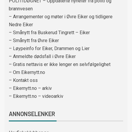
POLITIDØGNET – Oppdaterte nyheter fra politi og
brannvesen
– Arrangementer og møter i Øvre Eiker og tidligere
Nedre Eiker
– Smånytt fra Buskerud Tingrett – Eiker
– Smånytt fra Øvre Eiker
– Løypeinfo for Eiker, Drammen og Lier
– Anmeldte dødsfall i Øvre Eiker
– Gratis nettavis er ikke lenger en selvfølgelighet
– Om Eikernytt.no
– Kontakt oss
– Eikernytt.no – arkiv
– Eikernytt.no – videoarkiv
ANNONSELENKER