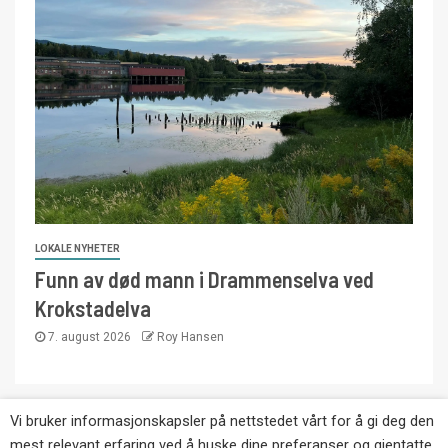
LOKALE NYHETER
Funn av død mann i Drammenselva ved
Krokstadelva
7. august 2026
Roy Hansen
Vi bruker informasjonskapsler på nettstedet vårt for å gi deg den
Copyright © Eikernytt.no utgis av Roy’s
mest relevant erfaring ved å huske dine preferanser og gjentatte