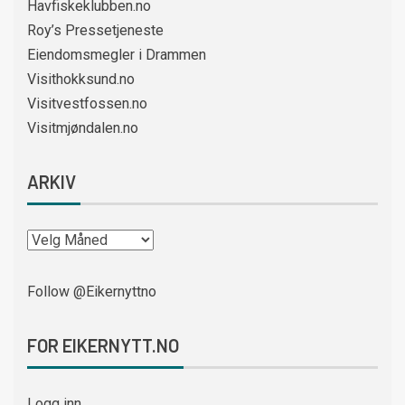
Havfiskeklubben.no
Roy’s Pressetjeneste
Eiendomsmegler i Drammen
Visithokksund.no
Visitvestfossen.no
Visitmjøndalen.no
ARKIV
Follow @Eikernyttno
FOR EIKERNYTT.NO
Logg inn