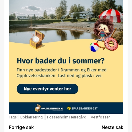
Boklansering
Fossesholm Herregård
Vestfossen
Tags:
Forrige sak
Neste sak