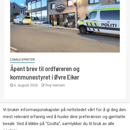
LOKALE NYHETER
Åpent brev til ordføreren og
kommunestyret i Øvre Eiker
6. august 2026
Roy Hansen
Vi bruker informasjonskapsler på nettstedet vårt for å gi deg den
Copyright © Eikernytt.no utgis av Roy’s
mest relevant erfaring ved å huske dine preferanser og gjentatte
Pressetjeneste. Kopiering av tekst, bilder og
besøk. Ved å klikke på “Godta”, samtykker du til bruk av alle
annonser er ikke tillatt uten etter avtale med utgiver.