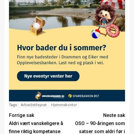
Arbeidstilsynet
Hjemmekontor
Tags:
Forrige sak
Neste sak
Aldri vært vanskeligere å
OSO – 90-åringen som
finne riktig kompetanse
satser som aldri før i