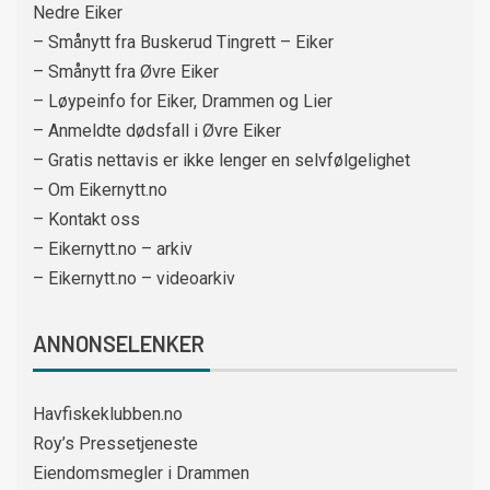
Nedre Eiker
– Smånytt fra Buskerud Tingrett – Eiker
– Smånytt fra Øvre Eiker
– Løypeinfo for Eiker, Drammen og Lier
– Anmeldte dødsfall i Øvre Eiker
– Gratis nettavis er ikke lenger en selvfølgelighet
– Om Eikernytt.no
– Kontakt oss
– Eikernytt.no – arkiv
– Eikernytt.no – videoarkiv
ANNONSELENKER
Havfiskeklubben.no
Roy’s Pressetjeneste
Eiendomsmegler i Drammen