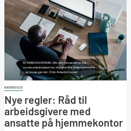
NY ARBEIDSHVERDAG: Mer enn halvparten av alle
norske arbeidstakere har mulighet til å jobbe hjemmefra
– og mange gjør det. (Foto: Arbeidstilsynet)
NÆRINGSLIV
Nye regler: Råd til
arbeidsgivere med
ansatte på hjemmekontor