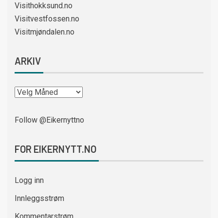
Visithokksund.no
Visitvestfossen.no
Visitmjøndalen.no
ARKIV
Follow @Eikernyttno
FOR EIKERNYTT.NO
Logg inn
Innleggsstrøm
Kommentarstrøm