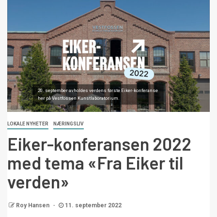
20. september avholdes verdens første Eiker-konferanse
her på Vestfossen Kunstlaboratorium.
LOKALE NYHETER
NÆRINGSLIV
Eiker-konferansen 2022
med tema «Fra Eiker til
verden»
Roy Hansen
11. september 2022