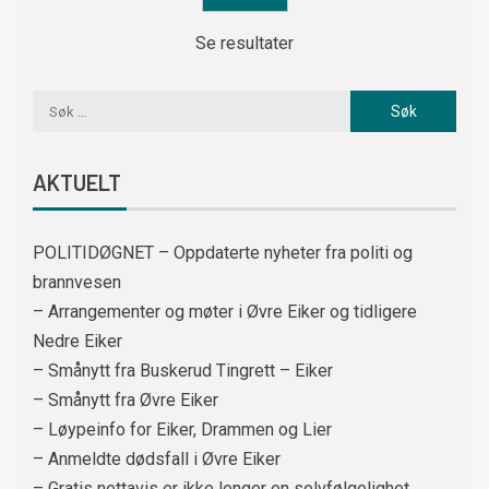
Se resultater
AKTUELT
POLITIDØGNET – Oppdaterte nyheter fra politi og
brannvesen
– Arrangementer og møter i Øvre Eiker og tidligere
Nedre Eiker
– Smånytt fra Buskerud Tingrett – Eiker
– Smånytt fra Øvre Eiker
– Løypeinfo for Eiker, Drammen og Lier
– Anmeldte dødsfall i Øvre Eiker
– Gratis nettavis er ikke lenger en selvfølgelighet