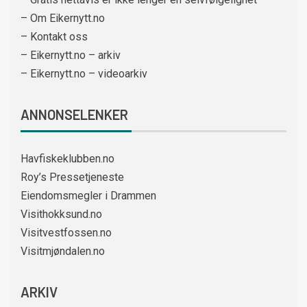
– Om Eikernytt.no
– Kontakt oss
– Eikernytt.no – arkiv
– Eikernytt.no – videoarkiv
ANNONSELENKER
Havfiskeklubben.no
Roy’s Pressetjeneste
Eiendomsmegler i Drammen
Visithokksund.no
Visitvestfossen.no
Visitmjøndalen.no
ARKIV