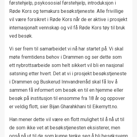
førstehjelp, psykososial førstehjelp, introduksjon i
Røde Kors og temakurs besøkstjeneste. Alle frivillige
vil være forsikret i Røde Kors når de er aktive i prosjekt
internasjonalt vennskap og vil få Røde Kors tøy til bruk
ved besøk.
Vi ser frem til samarbeidet vi nå har startet på. Vi skal
møte fremtidens behov i Drammen og ser dette som
ett nybrottsarbeide som helt sikkert vil bli en nasjonal
satsning etter hvert. Det at vi i prosjekt besøkstjeneste
i Drammen og Buskerud Innvandrerråd skal få lov å
sammen få informert om besøk en til en hjemme eller
besøk på institusjon til ensomme fra 18 år og oppover
er veldig flott, sier Bijan Gharahkhani til Eikernytt.no.
Han mener dette vil være en flott mulighet til å nå ut til
de som ikke vet at besøkstjenesten eksisterer, men
også nå ut til de som kunne tenke seg å bli besøksvenn