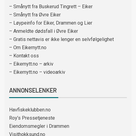
– Smånytt fra Buskerud Tingrett – Eiker
– Smånytt fra Øvre Eiker
– Løypeinfo for Eiker, Drammen og Lier
– Anmeldte dødsfall i Øvre Eiker
– Gratis nettavis er ikke lenger en selvfølgelighet
– Om Eikernytt.no
– Kontakt oss
– Eikernytt.no – arkiv
– Eikernytt.no – videoarkiv
ANNONSELENKER
Havfiskeklubben.no
Roy’s Pressetjeneste
Eiendomsmegler i Drammen
Visithokksund.no