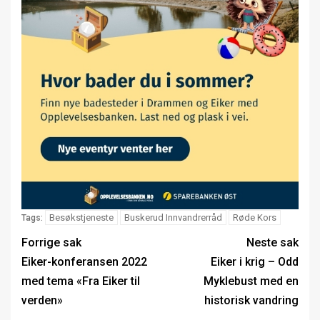
Besøkstjeneste
Buskerud Innvandrerråd
Røde Kors
Tags:
Forrige sak
Neste sak
Eiker-konferansen 2022
Eiker i krig – Odd
med tema «Fra Eiker til
Myklebust med en
verden»
historisk vandring