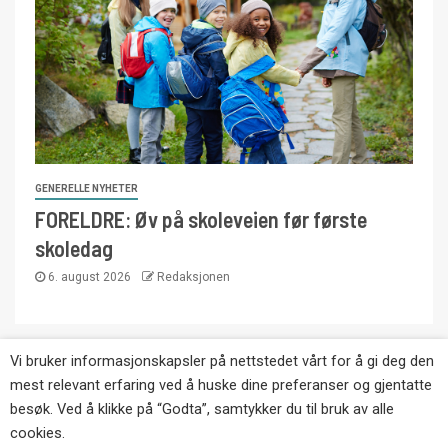
GENERELLE NYHETER
FORELDRE: Øv på skoleveien før første
skoledag
6. august 2026
Redaksjonen
Vi bruker informasjonskapsler på nettstedet vårt for å gi deg den
Copyright © Eikernytt.no utgis av Roy’s
mest relevant erfaring ved å huske dine preferanser og gjentatte
Pressetjeneste. Kopiering av tekst, bilder og
besøk. Ved å klikke på “Godta”, samtykker du til bruk av alle
annonser er ikke tillatt uten etter avtale med utgiver.
cookies.