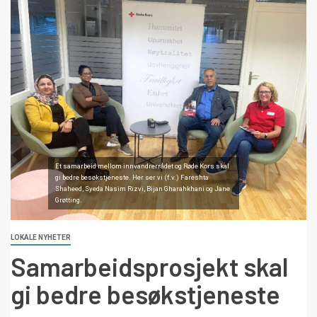
Et samarbeid mellom innvandrerrådet og Røde Kors skal
gi bedre besøkstjeneste. Her ser vi (f.v.) Fareshta
Shaheed, Syeda Nasim Rizvi, Bijan Gharahkhani og Jane
Grøtting.
LOKALE NYHETER
Samarbeidsprosjekt skal
gi bedre besøkstjeneste