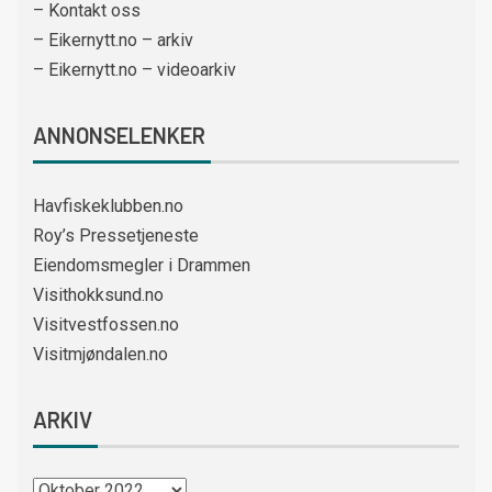
– Kontakt oss
– Eikernytt.no – arkiv
– Eikernytt.no – videoarkiv
ANNONSELENKER
Havfiskeklubben.no
Roy’s Pressetjeneste
Eiendomsmegler i Drammen
Visithokksund.no
Visitvestfossen.no
Visitmjøndalen.no
ARKIV