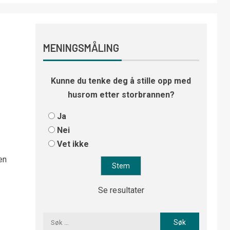
MENINGSMÅLING
Kunne du tenke deg å stille opp med
husrom etter storbrannen?
Ja
Nei
Vet ikke
en
Se resultater