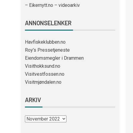
– Eikernytt.no – videoarkiv
ANNONSELENKER
Havfiskeklubben.no
Roy’s Pressetjeneste
Eiendomsmegler i Drammen
Visithokksund.no
Visitvestfossen.no
Visitmjøndalen.no
ARKIV