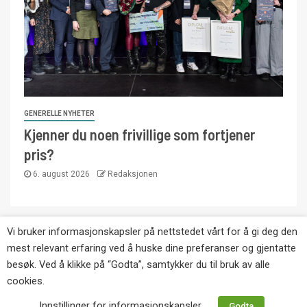
GENERELLE NYHETER
Kjenner du noen frivillige som fortjener
pris?
6. august 2026
Redaksjonen
Vi bruker informasjonskapsler på nettstedet vårt for å gi deg den
Copyright © Eikernytt.no utgis av Roy’s
mest relevant erfaring ved å huske dine preferanser og gjentatte
Pressetjeneste. Kopiering av tekst, bilder og
besøk. Ved å klikke på “Godta”, samtykker du til bruk av alle
annonser er ikke tillatt uten etter avtale med utgiver.
cookies.
Tlf. 92 63 86 82.
Innstillinger for informasjonskapsler
Godta