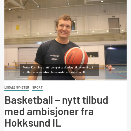
Petter Koch har dratt i gang et basketlag i Hokksund og i
slutten av november ble de en del av Hokksund IL.
LOKALE NYHETER
SPORT
Basketball – nytt tilbud
med ambisjoner fra
Hokksund IL