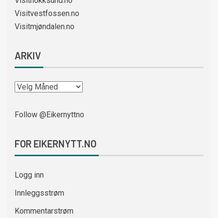
Visithokksund.no
Visitvestfossen.no
Visitmjøndalen.no
ARKIV
Follow @Eikernyttno
FOR EIKERNYTT.NO
Logg inn
Innleggsstrøm
Kommentarstrøm