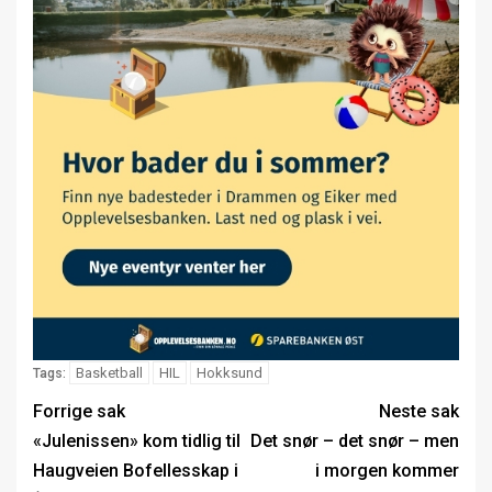
Basketball
HIL
Hokksund
Tags:
Forrige sak
Neste sak
«Julenissen» kom tidlig til
Det snør – det snør – men
Haugveien Bofellesskap i
i morgen kommer