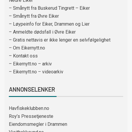
Nedre Eiker
– Smånytt fra Buskerud Tingrett – Eiker
– Smånytt fra Øvre Eiker
– Løypeinfo for Eiker, Drammen og Lier
– Anmeldte dødsfall i Øvre Eiker
– Gratis nettavis er ikke lenger en selvfølgelighet
– Om Eikernytt.no
– Kontakt oss
– Eikernytt.no – arkiv
– Eikernytt.no – videoarkiv
ANNONSELENKER
Havfiskeklubben.no
Roy’s Pressetjeneste
Eiendomsmegler i Drammen