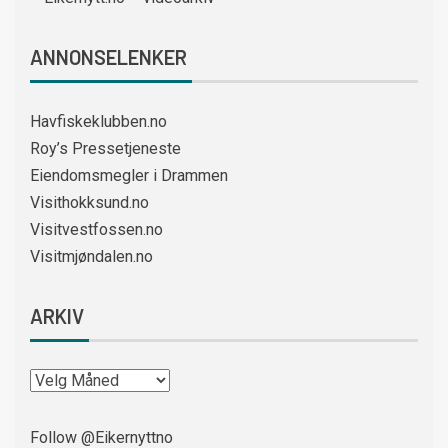
ANNONSELENKER
Havfiskeklubben.no
Roy’s Pressetjeneste
Eiendomsmegler i Drammen
Visithokksund.no
Visitvestfossen.no
Visitmjøndalen.no
ARKIV
Follow @Eikernyttno