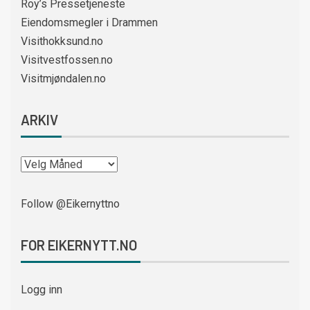
Roy’s Pressetjeneste
Eiendomsmegler i Drammen
Visithokksund.no
Visitvestfossen.no
Visitmjøndalen.no
ARKIV
Follow @Eikernyttno
FOR EIKERNYTT.NO
Logg inn