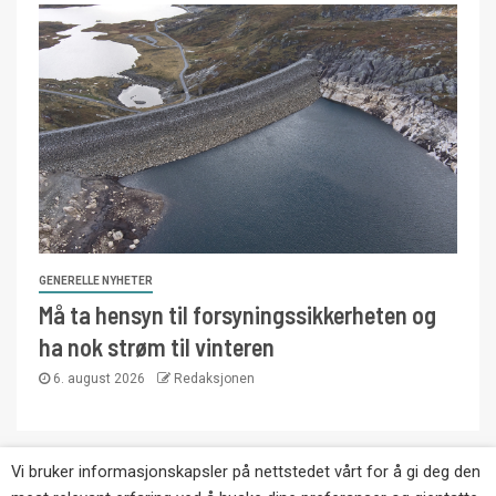
GENERELLE NYHETER
Må ta hensyn til forsyningssikkerheten og
ha nok strøm til vinteren
6. august 2026
Redaksjonen
Vi bruker informasjonskapsler på nettstedet vårt for å gi deg den
Copyright © Eikernytt.no utgis av Roy’s