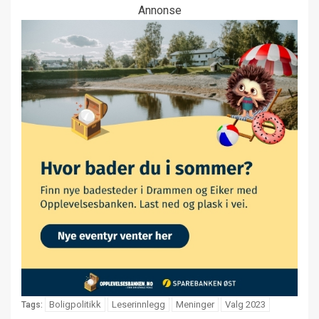
Annonse
Boligpolitikk
Leserinnlegg
Meninger
Valg 2023
Tags: