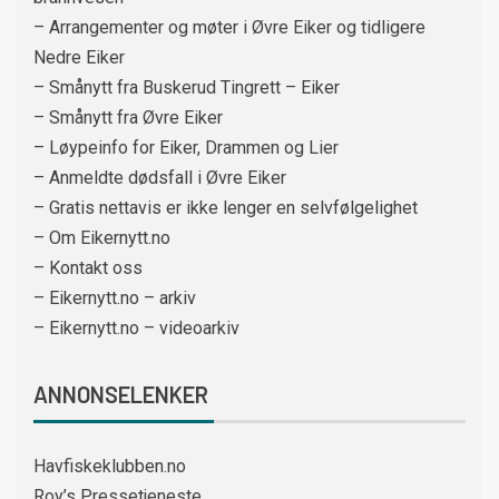
– Arrangementer og møter i Øvre Eiker og tidligere
Nedre Eiker
– Smånytt fra Buskerud Tingrett – Eiker
– Smånytt fra Øvre Eiker
– Løypeinfo for Eiker, Drammen og Lier
– Anmeldte dødsfall i Øvre Eiker
– Gratis nettavis er ikke lenger en selvfølgelighet
– Om Eikernytt.no
– Kontakt oss
– Eikernytt.no – arkiv
– Eikernytt.no – videoarkiv
ANNONSELENKER
Havfiskeklubben.no
Roy’s Pressetjeneste