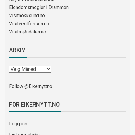
Eiendomsmegler i Drammen
Visithokksund.no
Visitvestfossen.no
Visitmjøndalen.no
ARKIV
Follow @Eikernyttno
FOR EIKERNYTT.NO
Logg inn
Innleggsstrøm