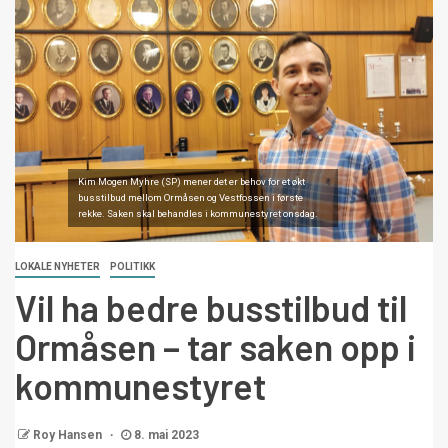
Kim Mogen Myhre (SP) mener det er behov for et økt
busstilbud mellom Ormåsen og Vestfossen i første
rekke. Saken skal behandles i kommunestyret onsdag.
LOKALE NYHETER
POLITIKK
Vil ha bedre busstilbud til
Ormåsen – tar saken opp i
kommunestyret
Roy Hansen
8. mai 2023