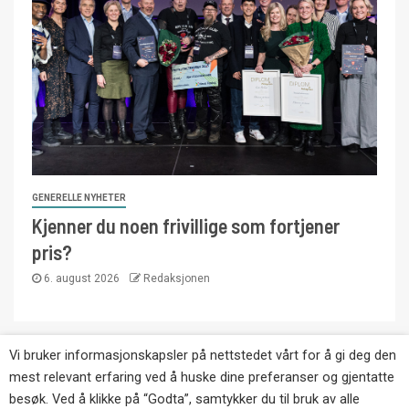
GENERELLE NYHETER
Kjenner du noen frivillige som fortjener
pris?
6. august 2026
Redaksjonen
Vi bruker informasjonskapsler på nettstedet vårt for å gi deg den
Copyright © Eikernytt.no utgis av Roy’s
mest relevant erfaring ved å huske dine preferanser og gjentatte
Pressetjeneste. Kopiering av tekst, bilder og
besøk. Ved å klikke på “Godta”, samtykker du til bruk av alle