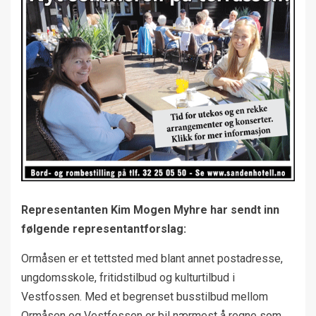
Representanten Kim Mogen Myhre har sendt inn
følgende representantforslag:
Ormåsen er et tettsted med blant annet postadresse,
ungdomsskole, fritidstilbud og kulturtilbud i
Vestfossen. Med et begrenset busstilbud mellom
Ormåsen og Vestfossen er bil nærmest å regne som