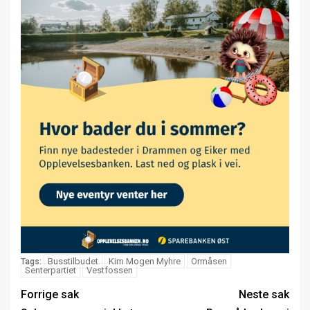
Busstilbudet
Kim Mogen Myhre
Ormåsen
Tags:
Senterpartiet
Vestfossen
Forrige sak
Neste sak