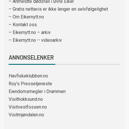
– Anmeldte dødsfall i Øvre Eiker
– Gratis nettavis er ikke lenger en selvfølgelighet
– Om Eikernytt.no
– Kontakt oss
– Eikernytt.no – arkiv
– Eikernytt.no – videoarkiv
ANNONSELENKER
Havfiskeklubben.no
Roy’s Pressetjeneste
Eiendomsmegler i Drammen
Visithokksund.no
Visitvestfossen.no
Visitmjøndalen.no