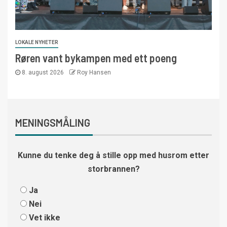
LOKALE NYHETER
Røren vant bykampen med ett poeng
8. august 2026
Roy Hansen
MENINGSMÅLING
Kunne du tenke deg å stille opp med husrom etter
storbrannen?
Ja
Nei
Vet ikke