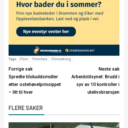
Flom
Flomfare
Flomsikring
Tags:
Forrige sak
Neste sak
Spredte tilskuddsmidler
Arbeidstilsynet: Brudd i
etter ostehøvelprinsippet
syv av 10 kontroller i
– litt til hver
utelivsbransjen
FLERE SAKER