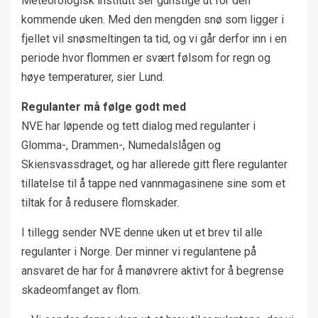
Meteorologisk institutt ser gunstige ut for den
kommende uken. Med den mengden snø som ligger i
fjellet vil snøsmeltingen ta tid, og vi går derfor inn i en
periode hvor flommen er svært følsom for regn og
høye temperaturer, sier Lund.
Regulanter må følge godt med
NVE har løpende og tett dialog med regulanter i
Glomma-, Drammen-, Numedalslågen og
Skiensvassdraget, og har allerede gitt flere regulanter
tillatelse til å tappe ned vannmagasinene sine som et
tiltak for å redusere flomskader.
I tillegg sender NVE denne uken ut et brev til alle
regulanter i Norge. Der minner vi regulantene på
ansvaret de har for å manøvrere aktivt for å begrense
skadeomfanget av flom.