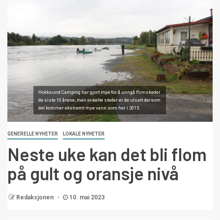
Hokksund Camping har gjort mye for å unngå flomskader
de siste 10 årene, men enkelte steder er de utsatt dersom
det kommer ekstremt mye vann som her i 2015.
GENERELLE NYHETER
LOKALE NYHETER
Neste uke kan det bli flom
på gult og oransje nivå
Redaksjonen
10. mai 2023