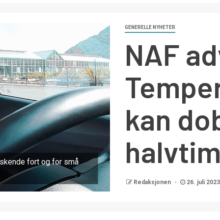
GENERELLE NYHETER
NAF ad
Tempera
kan dob
halvti
askende fort og for små
Redaksjonen
26. juli 2023