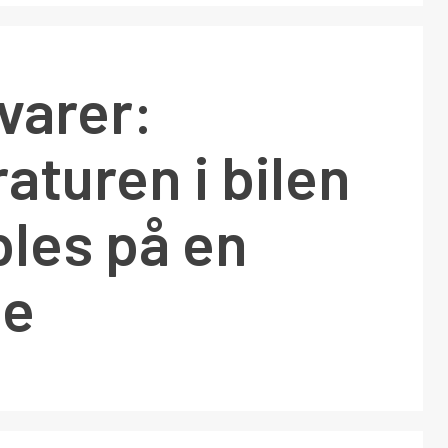
varer:
turen i bilen
les på en
me