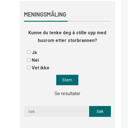
MENINGSMÅLING
Kunne du tenke deg å stille opp med
husrom etter storbrannen?
Ja
Nei
Vet ikke
Se resultater