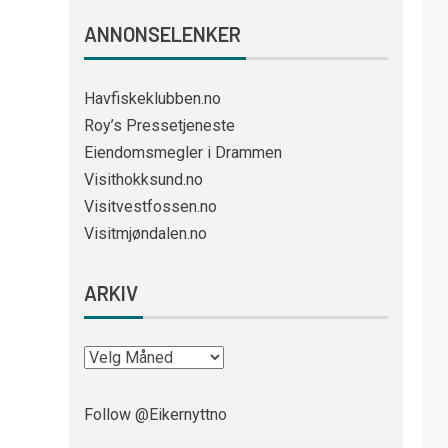
ANNONSELENKER
Havfiskeklubben.no
Roy’s Pressetjeneste
Eiendomsmegler i Drammen
Visithokksund.no
Visitvestfossen.no
Visitmjøndalen.no
ARKIV
Follow @Eikernyttno