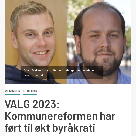
Stian Bakken (t.v.) og Simon Nordanger står bak dette
leserinnlegget.
MENINGER
POLITIKK
VALG 2023:
Kommunereformen har
ført til økt byråkrati