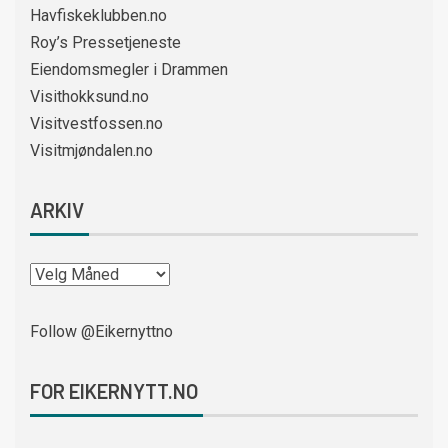
Havfiskeklubben.no
Roy’s Pressetjeneste
Eiendomsmegler i Drammen
Visithokksund.no
Visitvestfossen.no
Visitmjøndalen.no
ARKIV
Follow @Eikernyttno
FOR EIKERNYTT.NO