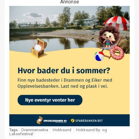
Annonse
Drammenselva
Hokksund
Hokksund By- og
Tags:
Laksefestival