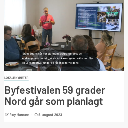
Stein Strand går her gjennom programmet og de
endringene som må gjøres for å arrangere Hokksund By-
og Laksefestival under de rådende forholdene.
LOKALE NYHETER
Byfestivalen 59 grader
Nord går som planlagt
Roy Hansen
8. august 2023