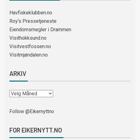
Havfiskeklubben.no
Roy’s Pressetjeneste
Eiendomsmegler i Drammen
Visithokksund.no
Visitvestfossen.no
Visitmjøndalen.no
ARKIV
Follow @Eikernyttno
FOR EIKERNYTT.NO