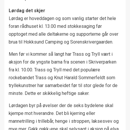
Lørdag det skjer
Lørdag er hoveddagen og som vanlig starter det hele
foran rådhuset kl. 13.00 med stokkesaging før
opptoget med alle deltakerne og supporterne går over
brua til Hokksund Camping og Sorenskrivergaarden.
Men før vi kommer så langt har Trass og Tryll vært i
aksjon for de yngste barna fra scenen i Skriverparken
fra kl. 10.00. Trass og Tryll med det populære
rockebandet Trass og Knut Harald Sommerfeldt som
tryllekunstner har samarbeidet før til stor glede for de
minste. Dette er skikkelig heftige saker.
Lørdagen byr på øvelser der de seks bydelene skal
kjempe mot hverandre. Det bli kjerring eller
mannetrilling i trillebår, henge i stroppen, laksesvev og
mye mer. Gakk gakk-ene skal selvsagt i aksjon på elva