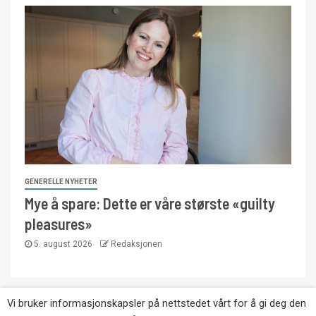
GENERELLE NYHETER
Mye å spare: Dette er våre største «guilty
pleasures»
5. august 2026
Redaksjonen
Vi bruker informasjonskapsler på nettstedet vårt for å gi deg den
Copyright © Eikernytt.no utgis av Roy’s