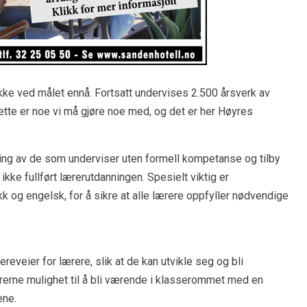
kke ved målet ennå. Fortsatt undervises 2.500 årsverk av
Dette er noe vi må gjøre noe med, og det er her Høyres
sering av de som underviser uten formell kompetanse og tilby
kke fullført lærerutdanningen. Spesielt viktig er
 og engelsk, for å sikre at alle lærere oppfyller nødvendige
ereveier for lærere, slik at de kan utvikle seg og bli
 lærerne mulighet til å bli værende i klasserommet med en
ene.