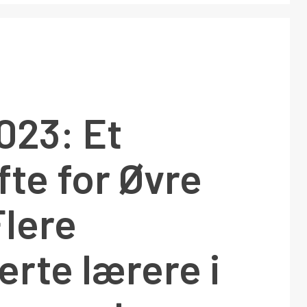
023: Et
fte for Øvre
Flere
serte lærere i