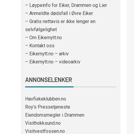
– Løypeinfo for Eiker, Drammen og Lier
– Anmeldte dødsfall i Øvre Eiker
– Gratis nettavis er ikke lenger en
selvfølgelighet
– Om Eikernytt.no
– Kontakt oss
– Eikernytt.no – arkiv
– Eikernytt.no – videoarkiv
ANNONSELENKER
Havfiskeklubben.no
Roy’s Pressetjeneste
Eiendomsmegler i Drammen
Visithokksund.no
Visitvestfossen.no