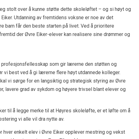
eg stolt over å kunne støtte dette skoleløftet – og si høyt og
 Eiker. Utdanning av fremtidens voksne er noe av det
våre barn får den beste starten på livet. Ved å prioritere
n fremtid der Øvre Eiker-elever kan realisere sine drømmer og
t profesjonsfellesskap som gir lærerne den støtten og
r vi best ved å gi lærerne flere høyt utdannede kolleger.
 vi sørge for en langsiktig og strategisk styring av Øvre
r, lavere grad av sykdom og høyere trivsel blant elever og
er til å legge merke til at Høyres skoleløfte, er et løfte om å
tering vi alle vil dra nytte av.
r hver enkelt elev i Øvre Eiker opplever mestring og vekst