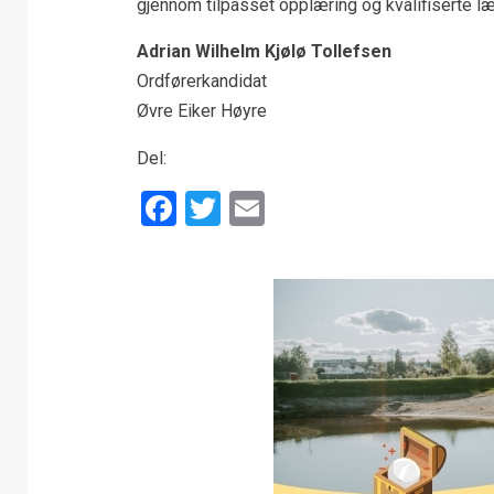
gjennom tilpasset opplæring og kvalifiserte læ
Adrian Wilhelm Kjølø Tollefsen
Ordførerkandidat
Øvre Eiker Høyre
Del:
Facebook
Twitter
Email