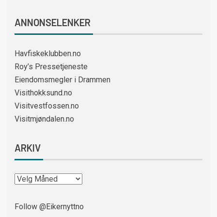
ANNONSELENKER
Havfiskeklubben.no
Roy’s Pressetjeneste
Eiendomsmegler i Drammen
Visithokksund.no
Visitvestfossen.no
Visitmjøndalen.no
ARKIV
Follow @Eikernyttno