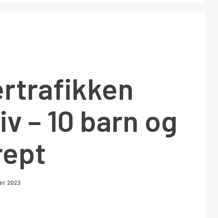
trafikken
liv – 10 barn og
rept
er 2023