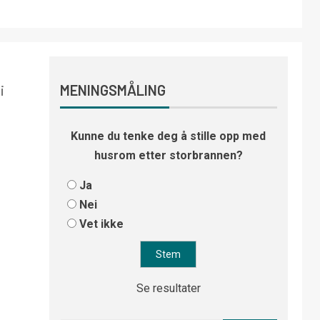
i
MENINGSMÅLING
Kunne du tenke deg å stille opp med
husrom etter storbrannen?
Ja
Nei
Vet ikke
Se resultater