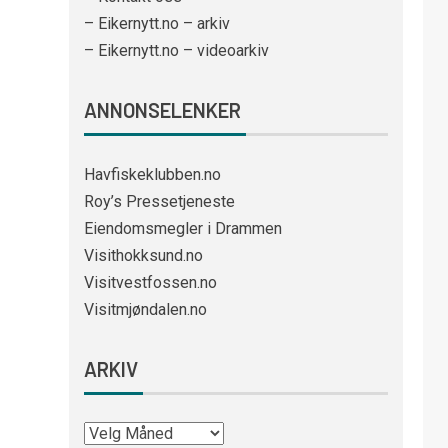
– Eikernytt.no – arkiv
– Eikernytt.no – videoarkiv
ANNONSELENKER
Havfiskeklubben.no
Roy’s Pressetjeneste
Eiendomsmegler i Drammen
Visithokksund.no
Visitvestfossen.no
Visitmjøndalen.no
ARKIV