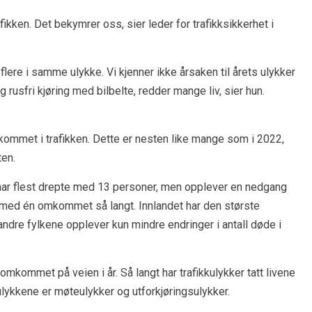
ikken. Det bekymrer oss, sier leder for trafikksikkerhet i
lere i samme ulykke. Vi kjenner ikke årsaken til årets ulykker
usfri kjøring med bilbelte, redder mange liv, sier hun.
kommet i trafikken. Dette er nesten like mange som i 2022,
ten.
en har flest drepte med 13 personer, men opplever en nedgang
, med én omkommet så langt. Innlandet har den største
 andre fylkene opplever kun mindre endringer i antall døde i
omkommet på veien i år. Så langt har trafikkulykker tatt livene
lykkene er møteulykker og utforkjøringsulykker.