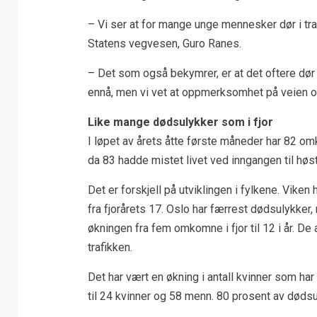
– Vi ser at for mange unge mennesker dør i traf
Statens vegvesen, Guro Ranes.
– Det som også bekymrer, er at det oftere dør f
ennå, men vi vet at oppmerksomhet på veien og r
Like mange dødsulykker som i fjor
I løpet av årets åtte første måneder har 82 om
da 83 hadde mistet livet ved inngangen til høs
Det er forskjell på utviklingen i fylkene. Vik
fra fjorårets 17. Oslo har færrest dødsulykker
økningen fra fem omkomne i fjor til 12 i år. De
trafikken.
Det har vært en økning i antall kvinner som har 
til 24 kvinner og 58 menn. 80 prosent av dødsu