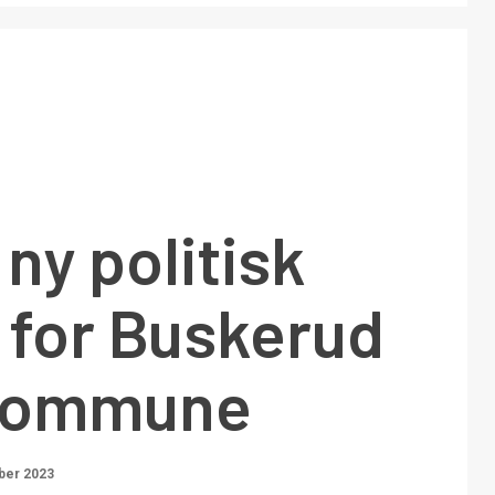
 ny politisk
 for Buskerud
skommune
ber 2023