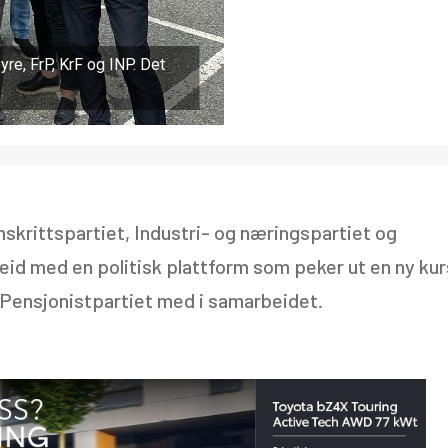
øyre, FrP, KrF og INP. Det
mskrittspartiet, Industri- og næringspartiet og
beid med en politisk plattform som peker ut en ny kur
Pensjonistpartiet med i samarbeidet.