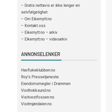
– Gratis nettavis er ikke lenger en
selvfølgelighet
– Om Eikernytt.no
– Kontakt oss
– Eikernytt.no – arkiv
– Eikernytt.no – videoarkiv
ANNONSELENKER
Havfiskeklubben.no
Roy’s Pressetjeneste
Eiendomsmegler i Drammen
Visithokksund.no
Visitvestfossen.no
Visitmjøndalen.no