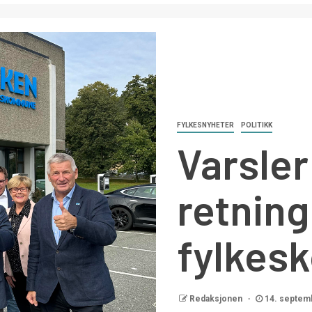
FYLKESNYHETER
POLITIKK
Varsler
retning
fylke
Redaksjonen
14. septem