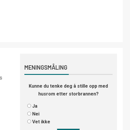
MENINGSMÅLING
s
Kunne du tenke deg å stille opp med
husrom etter storbrannen?
Ja
Nei
Vet ikke