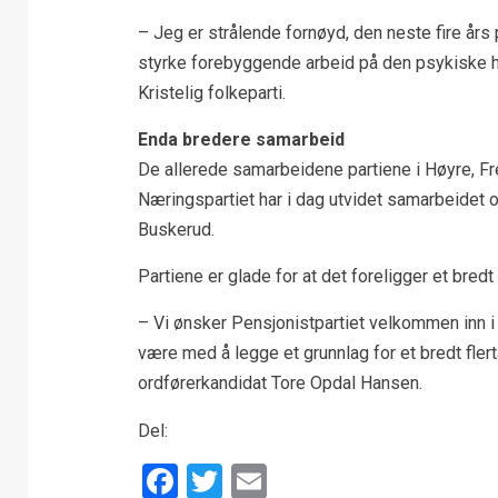
– Jeg er strålende fornøyd, den neste fire års 
styrke forebyggende arbeid på den psykiske hel
Kristelig folkeparti.
Enda bredere samarbeid
De allerede samarbeidene partiene i Høyre, Frem
Næringspartiet har i dag utvidet samarbeidet o
Buskerud.
Partiene er glade for at det foreligger et bred
– Vi ønsker Pensjonistpartiet velkommen inn i 
være med å legge et grunnlag for et bredt flert
ordførerkandidat Tore Opdal Hansen.
Del:
Facebook
Twitter
Email