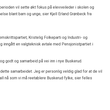
perioden vil sette økt fokus på elevveileder i skolen og
se blant barn og unge, sier Kjell Erland Grønbeck fra
skrittspartiet, Kristelig Folkeparti og Industri- og
g inngått en valgteknisk avtale med Pensjonistpartiet i
t og godt og samarbeid på vei inn i nye Buskerud.
dette samarbeidet. Jeg er personlig veldig glad for at de vil
all nå som vi må reetablere Buskerud fylke, sier felles