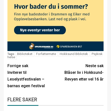
Biblioteket
Forfattermøte
Hokksund Bibliotek
Psykisk
Tags:
helse
Forrige sak
Neste sak
Inviterer til
Blåser liv i Hokksund-
Leselystfestivalen –
Revyen etter vel 16 år
barnas egen festival
FLERE SAKER