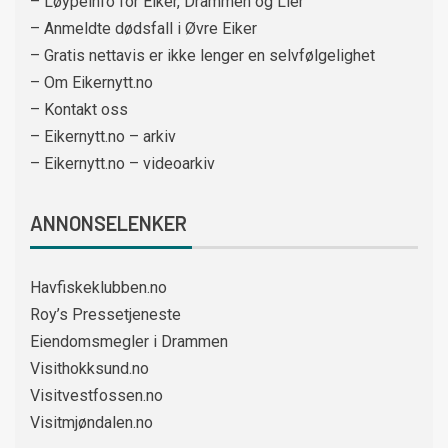
– Løypeinfo for Eiker, Drammen og Lier
– Anmeldte dødsfall i Øvre Eiker
– Gratis nettavis er ikke lenger en selvfølgelighet
– Om Eikernytt.no
– Kontakt oss
– Eikernytt.no – arkiv
– Eikernytt.no – videoarkiv
ANNONSELENKER
Havfiskeklubben.no
Roy’s Pressetjeneste
Eiendomsmegler i Drammen
Visithokksund.no
Visitvestfossen.no
Visitmjøndalen.no