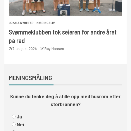
LOKALE NYHETER
NÆRINGSLIV
Svømmeklubben tok seieren for andre året
på rad
7. august 2026
Roy Hansen
MENINGSMÅLING
Kunne du tenke deg å stille opp med husrom etter
storbrannen?
Ja
Nei