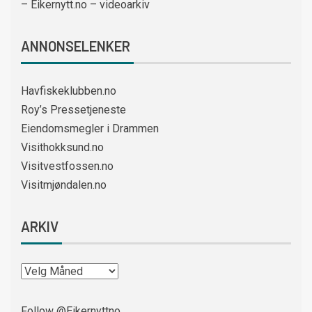
– Eikernytt.no – videoarkiv
ANNONSELENKER
Havfiskeklubben.no
Roy’s Pressetjeneste
Eiendomsmegler i Drammen
Visithokksund.no
Visitvestfossen.no
Visitmjøndalen.no
ARKIV
Follow @Eikernyttno