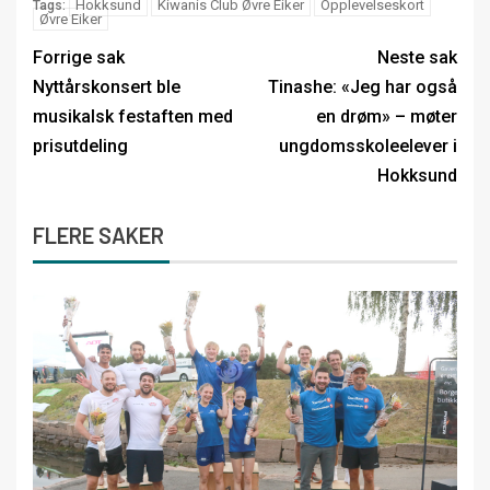
Hokksund
Kiwanis Club Øvre Eiker
Opplevelseskort
Tags:
Øvre Eiker
Forrige sak
Neste sak
Nyttårskonsert ble
Tinashe: «Jeg har også
musikalsk festaften med
en drøm» – møter
prisutdeling
ungdomsskoleelever i
Hokksund
FLERE SAKER