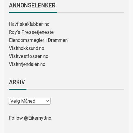
ANNONSELENKER
Havfiskeklubben.no
Roy’s Pressetjeneste
Eiendomsmegler i Drammen
Visithokksund.no
Visitvestfossen.no
Visitmjøndalen.no
ARKIV
Follow @Eikernyttno