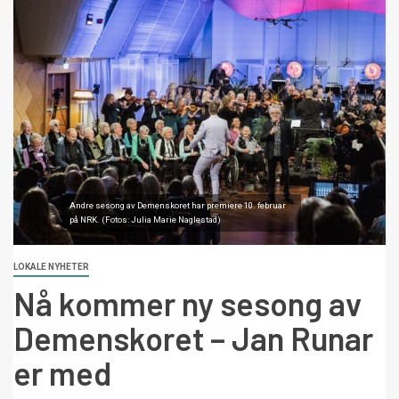
Andre sesong av Demenskoret har premiere 10. februar
på NRK. (Fotos: Julia Marie Naglestad)
LOKALE NYHETER
Nå kommer ny sesong av
Demenskoret – Jan Runar
er med