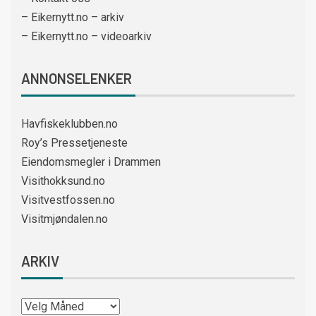
– Eikernytt.no – arkiv
– Eikernytt.no – videoarkiv
ANNONSELENKER
Havfiskeklubben.no
Roy’s Pressetjeneste
Eiendomsmegler i Drammen
Visithokksund.no
Visitvestfossen.no
Visitmjøndalen.no
ARKIV