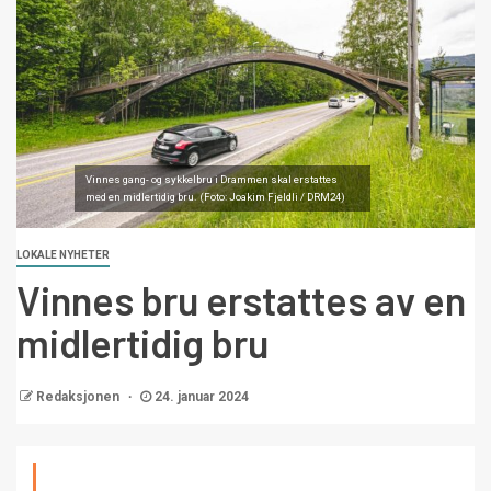
Vinnes gang- og sykkelbru i Drammen skal erstattes
med en midlertidig bru. (Foto: Joakim Fjeldli / DRM24)
LOKALE NYHETER
Vinnes bru erstattes av en
midlertidig bru
Redaksjonen
24. januar 2024