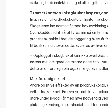
risikoen, fordi inntektene og skatteutgiftene vi
Tømmerkontoen i skogbruket inspirasjon
Inspirasjon til jordbrukskonto er hentet fra s
Skogeierne har normalt år med høy avvirkning og
Overskuddet i driftsåret føres inn på en tømm
prosent av saldo i året de hogger og hvert år 
til beskatning utover dette, avgjøres av hver en
– Opplegget i skogbruket kan ikke overføres ti
inntekt mellom gode og mindre gode år, vil være
dette er et forslag som også mange av medlemm
Mer forutsigbarhet
Andre positive effekter av en jordbrukskonto, 
velferdssystemet. En jevnere inntekt vil forhin
store underskudd i år med mye nødvendig vedlik
plutselige endringer i kostnadsbildet for bonde