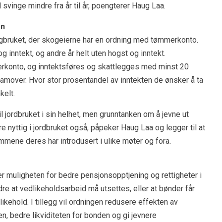
l svinge mindre fra år til år, poengterer Haug Laa.
en
kogbruket, der skogeierne har en ordning med tømmerkonto.
 inntekt, og andre år helt uten hogst og inntekt.
erkonto, og inntektsføres og skattlegges med minst 20
framover. Hvor stor prosentandel av inntekten de ønsker å ta
kelt.
l jordbruket i sin helhet, men grunntanken om å jevne ut
 nyttig i jordbruket også, påpeker Haug Laa og legger til at
ene deres har introdusert i ulike møter og fora.
er muligheten for bedre pensjonsopptjening og rettigheter i
dre at vedlikeholdsarbeid må utsettes, eller at bønder får
ehold. I tillegg vil ordningen redusere effekten av
n, bedre likviditeten for bonden og gi jevnere