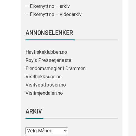
– Eikernytt.no – arkiv
– Eikernytt.no – videoarkiv
ANNONSELENKER
Havfiskeklubben.no
Roy’s Pressetjeneste
Eiendomsmegler i Drammen
Visithokksund.no
Visitvestfossen.no
Visitmjøndalen.no
ARKIV