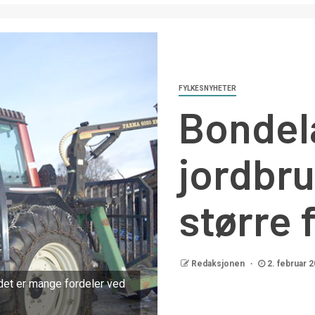
FYLKESNYHETER
Bondel
jordbru
større 
Redaksjonen
2. februar 
det er mange fordeler ved