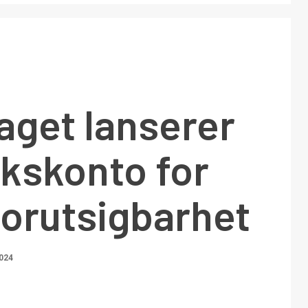
aget lanserer
kskonto for
forutsigbarhet
2024