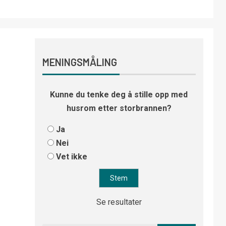
MENINGSMÅLING
Kunne du tenke deg å stille opp med
husrom etter storbrannen?
Ja
Nei
Vet ikke
Se resultater