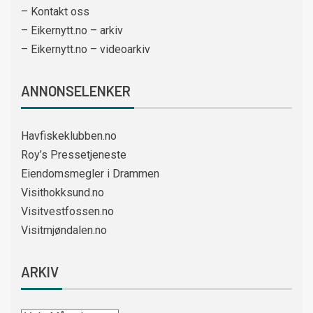
– Kontakt oss
– Eikernytt.no – arkiv
– Eikernytt.no – videoarkiv
ANNONSELENKER
Havfiskeklubben.no
Roy’s Pressetjeneste
Eiendomsmegler i Drammen
Visithokksund.no
Visitvestfossen.no
Visitmjøndalen.no
ARKIV