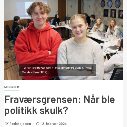
- Vi har ikke fravær fordi vi ikke vil være på skolen. (Foto:
Carsten Øhrn / BFK)
MENINGER
Fraværsgrensen: Når ble
politikk skulk?
Redaksjonen
12. februar 2024