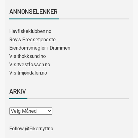
ANNONSELENKER
Havfiskeklubben.no
Roy’s Pressetjeneste
Eiendomsmegler i Drammen
Visithokksund.no
Visitvestfossen.no
Visitmjøndalen.no
ARKIV
Follow @Eikernyttno