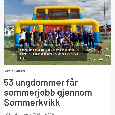
53 ungdommer under 18 år får sommerjobb med
Sommerkvikk denne sommeren. Det hele starter 24.
juni.
LOKALE NYHETER
53 ungdommer får
sommerjobb gjennom
Sommerkvikk
Redaksjonen
24. mai 2024