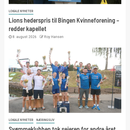
LOKALE NYHETER
Lions hederspris til Bingen Kvinneforening –
redder kapellet
8. august 2026
Roy Hansen
LOKALE NYHETER
NÆRINGSLIV
Svømmeklubben tok seieren for andre året