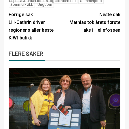
Øvre Eiker Idretts- og aktivitetsråd
Sommerjobb
Tags:
Sommerkvikk
Ungdom
Forrige sak
Neste sak
Lill-Cathrin driver
Mathias tok årets første
regionens aller beste
laks i Hellefossen
KIWI-butikk
FLERE SAKER