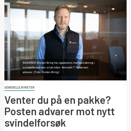
ADVARER: Posten Bring har opplevd en markant økning i
svindelforsøk den siste tiden. Kenneth T. Pettersen
advarer. (Foto: Posten Bring)
GENERELLE NYHETER
Venter du på en pakke?
Posten advarer mot nytt
svindelforsøk