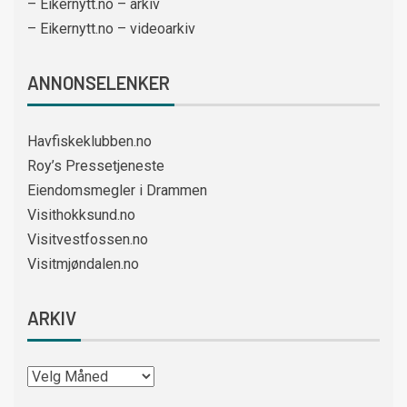
– Eikernytt.no – arkiv
– Eikernytt.no – videoarkiv
ANNONSELENKER
Havfiskeklubben.no
Roy’s Pressetjeneste
Eiendomsmegler i Drammen
Visithokksund.no
Visitvestfossen.no
Visitmjøndalen.no
ARKIV