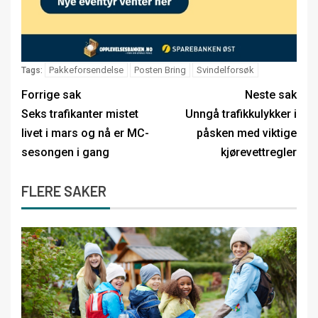
Pakkeforsendelse
Posten Bring
Svindelforsøk
Tags:
Forrige sak
Neste sak
Seks trafikanter mistet
Unngå trafikkulykker i
livet i mars og nå er MC-
påsken med viktige
sesongen i gang
kjørevettregler
FLERE SAKER