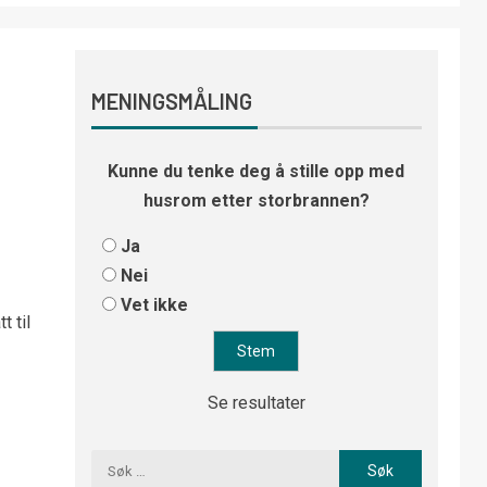
MENINGSMÅLING
Kunne du tenke deg å stille opp med
husrom etter storbrannen?
Ja
Nei
Vet ikke
 til
Se resultater