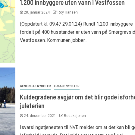
1.200 innbyggere uten vann i Vestfossen
28. januar 2024
Roy Hansen
(Oppdatert kl. 09.47 29.01.24) Rundt 1.200 innbyggere
fordelt på 400 husstander er uten vann på Smørgravsid
Vestfossen. Kommunen jobber...
GENERELLE NYHETER
LOKALE NYHETER
Kuldegradene avgjør om det blir gode isforho
juleferien
24. desember 2021
Redaksjonen
Isvarslingstjenesten til NVE melder om at det kan bli 