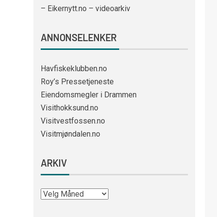
– Eikernytt.no – videoarkiv
ANNONSELENKER
Havfiskeklubben.no
Roy’s Pressetjeneste
Eiendomsmegler i Drammen
Visithokksund.no
Visitvestfossen.no
Visitmjøndalen.no
ARKIV