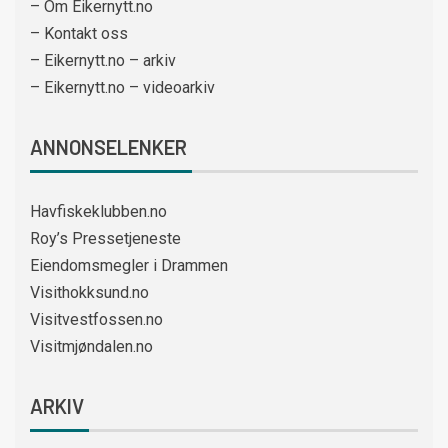
– Om Eikernytt.no
– Kontakt oss
– Eikernytt.no – arkiv
– Eikernytt.no – videoarkiv
ANNONSELENKER
Havfiskeklubben.no
Roy’s Pressetjeneste
Eiendomsmegler i Drammen
Visithokksund.no
Visitvestfossen.no
Visitmjøndalen.no
ARKIV