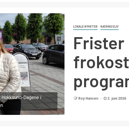
LOKALE NYHETER
NÆRINGSLIV
Frister
frokost
progr
til Hokksund-Dagene i
Roy Hansen
2. juni 2026
n.