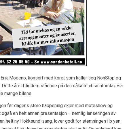
ra Erik Mogeno, konsert med koret som kaller seg NonStop og
. Dette året blir dem stående på den såkalte «branntomta» via
de mange bilene.
jon før dagens store happening skjer med moteshow og
t også en helt annen presentasjon – nemlig lanseringen av
 helt ny Hokksund-sang, lover godt for stemningen i b yen
 finne ut hva denne nye maskoten skal hete. Og selvsagt kan