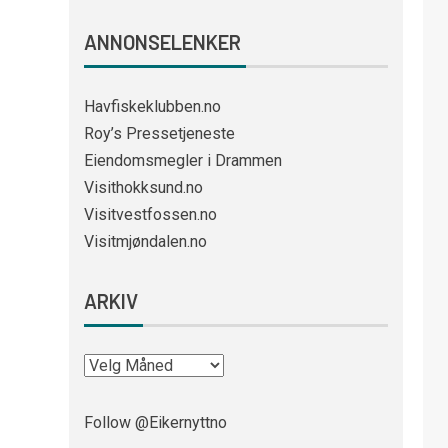
ANNONSELENKER
Havfiskeklubben.no
Roy’s Pressetjeneste
Eiendomsmegler i Drammen
Visithokksund.no
Visitvestfossen.no
Visitmjøndalen.no
ARKIV
Follow @Eikernyttno