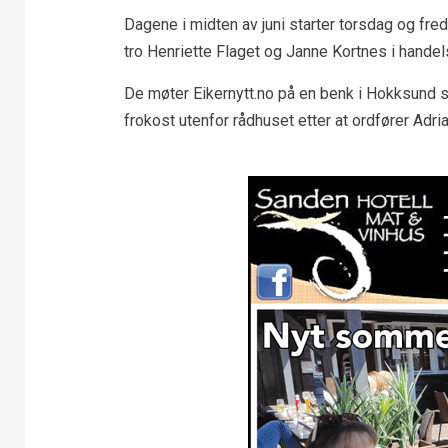
Dagene i midten av juni starter torsdag og fre
tro Henriette Flaget og Janne Kortnes i hande
De møter Eikernytt.no på en benk i Hokksund se
frokost utenfor rådhuset etter at ordfører Adria