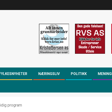
FYLKESNYHETER
NÆRINGSLIV
POLITIKK
MENING
sidig program