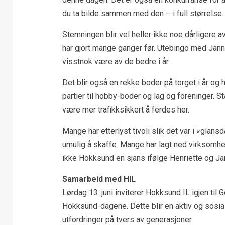
du ta bilde sammen med den – i full størrelse.
Stemningen blir vel heller ikke noe dårligere 
har gjort mange ganger før. Utebingo med Jann
visstnok være av de bedre i år.
Det blir også en rekke boder på torget i år og h
partier til hobby-boder og lag og foreninger. S
være mer trafikksikkert å ferdes her.
Mange har etterlyst tivoli slik det var i «gla
umulig å skaffe. Mange har lagt ned virksomhet
ikke Hokksund en sjans ifølge Henriette og Ja
Samarbeid med HIL
Lørdag 13. juni inviterer Hokksund IL igjen ti
Hokksund-dagene. Dette blir en aktiv og sos
utfordringer på tvers av generasjoner.