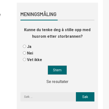
e
MENINGSMÅLING
Kunne du tenke deg å stille opp med
husrom etter storbrannen?
Ja
Nei
Vet ikke
Se resultater