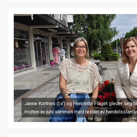
Janne Kortnes (t.v.) og Henriette Flaget gleder seg 
midten av juni sammen med resten av handelsstande