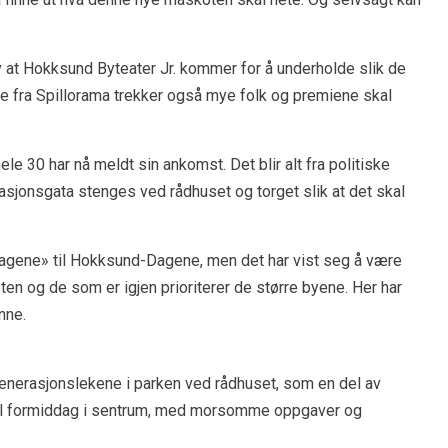
av at Hokksund Byteater Jr. kommer for å underholde slik de
e fra Spillorama trekker også mye folk og premiene skal
ele 30 har nå meldt sin ankomst. Det blir alt fra politiske
tasjonsgata stenges ved rådhuset og torget slik at det skal
nsdagene» til Hokksund-Dagene, men det har vist seg å være
en og de som er igjen prioriterer de større byene. Her har
nne.
l Generasjonslekene i parken ved rådhuset, som en del av
ial formiddag i sentrum, med morsomme oppgaver og