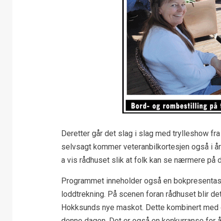
Deretter går det slag i slag med trylleshow f
selvsagt kommer veteranbilkortesjen også i år
a vis rådhuset slik at folk kan se nærmere på 
Programmet inneholder også en bokpresentas
loddtrekning. På scenen foran rådhuset blir de
Hokksunds nye maskot. Dette kombinert med en
denne dagen. Det er også en konkurranse for å