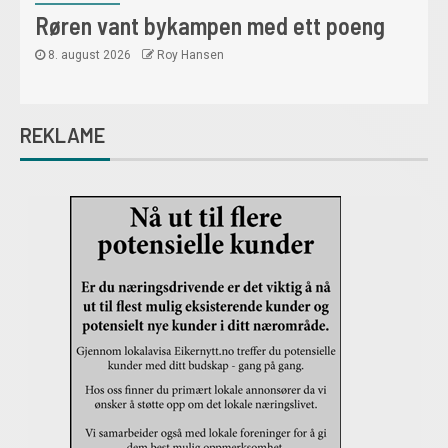
Lions hederspris til Bingen
Kvinneforening – redder kapellet
8. august 2026
Roy Hansen
REKLAME