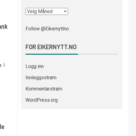
ank
Follow @Eikernyttno
FOR EIKERNYTT.NO
. I
Logg inn
Innleggsstrøm
Kommentarstrøm
WordPress.org
de