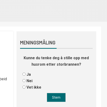
MENINGSMÅLING
Kunne du tenke deg å stille opp med
husrom etter storbrannen?
Ja
beid
Nei
Vet ikke