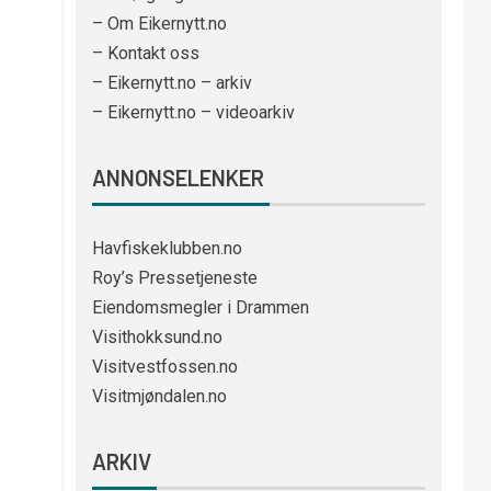
– Om Eikernytt.no
– Kontakt oss
– Eikernytt.no – arkiv
– Eikernytt.no – videoarkiv
ANNONSELENKER
Havfiskeklubben.no
Roy’s Pressetjeneste
Eiendomsmegler i Drammen
Visithokksund.no
Visitvestfossen.no
Visitmjøndalen.no
ARKIV