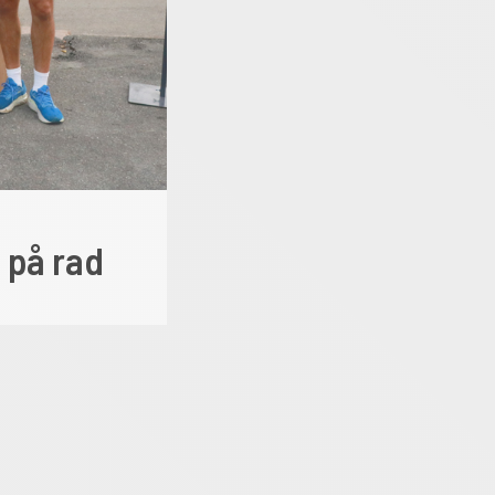
LOKALE NYHETER
 på rad
Funn av død mann 
Krokstadelva
7. august 2026
Roy Hansen