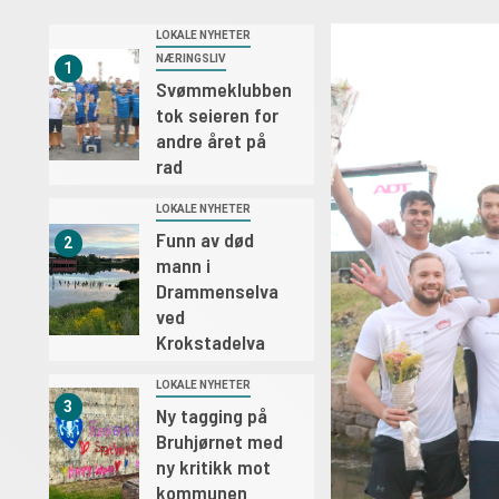
LOKALE NYHETER
NÆRINGSLIV
1
Svømmeklubben
tok seieren for
andre året på
rad
LOKALE NYHETER
Funn av død
2
mann i
Drammenselva
ved
Krokstadelva
LOKALE NYHETER
3
Ny tagging på
Bruhjørnet med
ny kritikk mot
kommunen