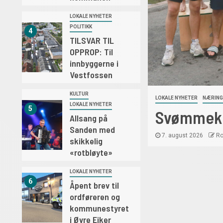
LOKALE NYHETER
POLITIKK
4
TILSVAR TIL
OPPROP: Til
innbyggerne i
Vestfossen
KULTUR
LOKALE NYHETER
NÆRING
LOKALE NYHETER
5
 «rotbløyte»
Svømmeklu
Allsang på
Sanden med
7. august 2026
Ro
skikkelig
«rotbløyte»
LOKALE NYHETER
6
Åpent brev til
ordføreren og
kommunestyret
i Øvre Eiker