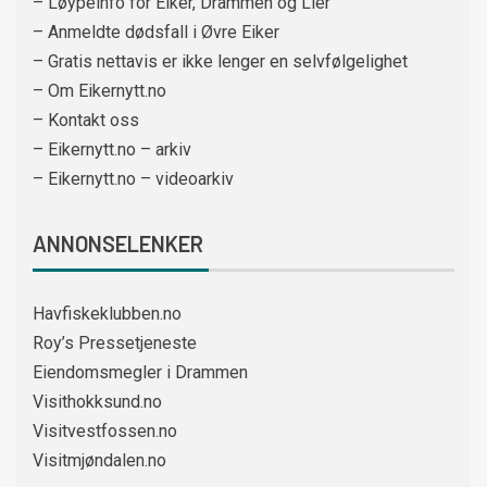
– Løypeinfo for Eiker, Drammen og Lier
– Anmeldte dødsfall i Øvre Eiker
– Gratis nettavis er ikke lenger en selvfølgelighet
– Om Eikernytt.no
– Kontakt oss
– Eikernytt.no – arkiv
– Eikernytt.no – videoarkiv
ANNONSELENKER
Havfiskeklubben.no
Roy’s Pressetjeneste
Eiendomsmegler i Drammen
Visithokksund.no
Visitvestfossen.no
Visitmjøndalen.no