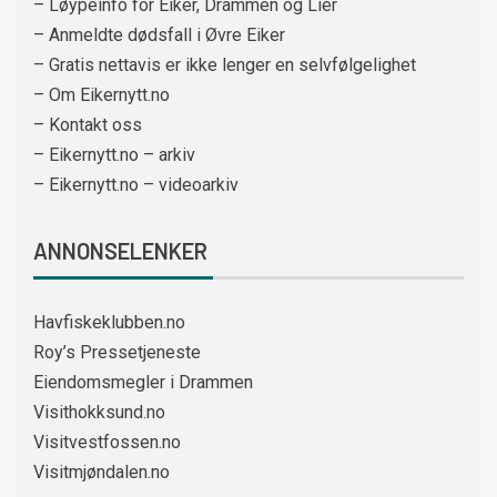
– Løypeinfo for Eiker, Drammen og Lier
– Anmeldte dødsfall i Øvre Eiker
– Gratis nettavis er ikke lenger en selvfølgelighet
– Om Eikernytt.no
– Kontakt oss
– Eikernytt.no – arkiv
– Eikernytt.no – videoarkiv
ANNONSELENKER
Havfiskeklubben.no
Roy’s Pressetjeneste
Eiendomsmegler i Drammen
Visithokksund.no
Visitvestfossen.no
Visitmjøndalen.no