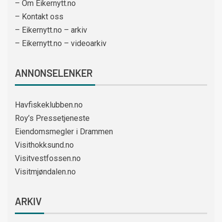
– Om Eikernytt.no
– Kontakt oss
– Eikernytt.no – arkiv
– Eikernytt.no – videoarkiv
ANNONSELENKER
Havfiskeklubben.no
Roy’s Pressetjeneste
Eiendomsmegler i Drammen
Visithokksund.no
Visitvestfossen.no
Visitmjøndalen.no
ARKIV