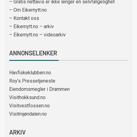
– Gratis nettavis er ikke lenger en selvfølgelighet
– Om Eikernytt.no
– Kontakt oss
– Eikernytt.no – arkiv
– Eikernytt.no – videoarkiv
ANNONSELENKER
Havfiskeklubben.no
Roy’s Pressetjeneste
Eiendomsmegler i Drammen
Visithokksund.no
Visitvestfossen.no
Visitmjøndalen.no
ARKIV