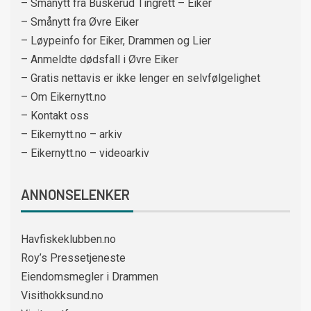
– Smånytt fra Buskerud Tingrett – Eiker
– Smånytt fra Øvre Eiker
– Løypeinfo for Eiker, Drammen og Lier
– Anmeldte dødsfall i Øvre Eiker
– Gratis nettavis er ikke lenger en selvfølgelighet
– Om Eikernytt.no
– Kontakt oss
– Eikernytt.no – arkiv
– Eikernytt.no – videoarkiv
ANNONSELENKER
Havfiskeklubben.no
Roy’s Pressetjeneste
Eiendomsmegler i Drammen
Visithokksund.no