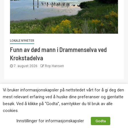
LOKALE NYHETER
Funn av død mann i Drammenselva ved
Krokstadelva
7. august 2026
Roy Hansen
Vi bruker informasjonskapsler på nettstedet vårt for å gi deg den
Copyright © Eikernytt.no utgis av Roy’s
mest relevant erfaring ved å huske dine preferanser og gjentatte
Pressetjeneste. Kopiering av tekst, bilder og
besøk. Ved å klikke på “Godta”, samtykker du til bruk av alle
annonser er ikke tillatt uten etter avtale med utgiver.
cookies.
Tlf. 92 63 86 82.
Innstillinger for informasjonskapsler
Godta
Websiden er laget i samarbeid med: