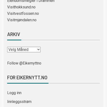
Eiendomsmegler i Drammen
Visithokksund.no
Visitvestfossen.no
Visitmjøndalen.no
ARKIV
Follow @Eikernyttno
FOR EIKERNYTT.NO
Logg inn
Innleggsstrøm