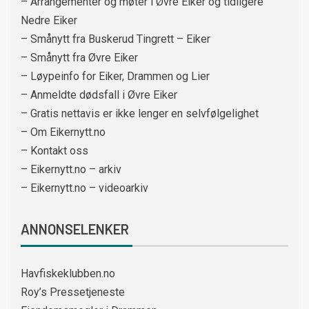
– Arrangementer og møter i Øvre Eiker og tidligere
Nedre Eiker
– Smånytt fra Buskerud Tingrett – Eiker
– Smånytt fra Øvre Eiker
– Løypeinfo for Eiker, Drammen og Lier
– Anmeldte dødsfall i Øvre Eiker
– Gratis nettavis er ikke lenger en selvfølgelighet
– Om Eikernytt.no
– Kontakt oss
– Eikernytt.no – arkiv
– Eikernytt.no – videoarkiv
ANNONSELENKER
Havfiskeklubben.no
Roy’s Pressetjeneste