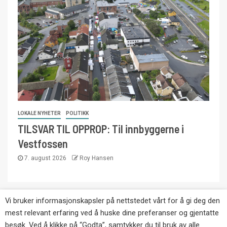
LOKALE NYHETER
POLITIKK
TILSVAR TIL OPPROP: Til innbyggerne i
Vestfossen
7. august 2026
Roy Hansen
Vi bruker informasjonskapsler på nettstedet vårt for å gi deg den
Copyright © Eikernytt.no utgis av Roy’s
mest relevant erfaring ved å huske dine preferanser og gjentatte
Pressetjeneste. Kopiering av tekst, bilder og
besøk. Ved å klikke på “Godta”, samtykker du til bruk av alle