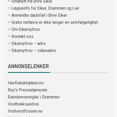
– Smånytt fra Øvre Eiker
– Løypeinfo for Eiker, Drammen og Lier
– Anmeldte dødsfall i Øvre Eiker
– Gratis nettavis er ikke lenger en selvfølgelighet
– Om Eikernytt.no
– Kontakt oss
– Eikernytt.no – arkiv
– Eikernytt.no – videoarkiv
ANNONSELENKER
Havfiskeklubben.no
Roy’s Pressetjeneste
Eiendomsmegler i Drammen
Visithokksund.no
Visitvestfossen.no