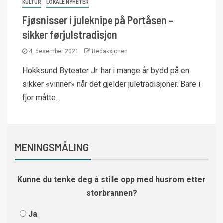
KULTUR
LOKALE NYHETER
Fjøsnisser i juleknipe på Portåsen –
sikker førjulstradisjon
4. desember 2021
Redaksjonen
Hokksund Byteater Jr. har i mange år bydd på en
sikker «vinner» når det gjelder juletradisjoner. Bare i
fjor måtte...
MENINGSMÅLING
Kunne du tenke deg å stille opp med husrom etter
storbrannen?
Ja