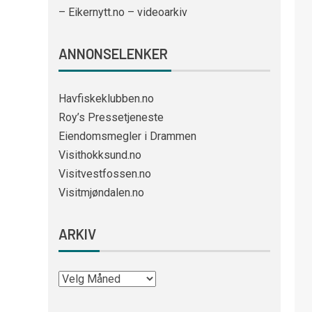
– Eikernytt.no – videoarkiv
ANNONSELENKER
Havfiskeklubben.no
Roy’s Pressetjeneste
Eiendomsmegler i Drammen
Visithokksund.no
Visitvestfossen.no
Visitmjøndalen.no
ARKIV