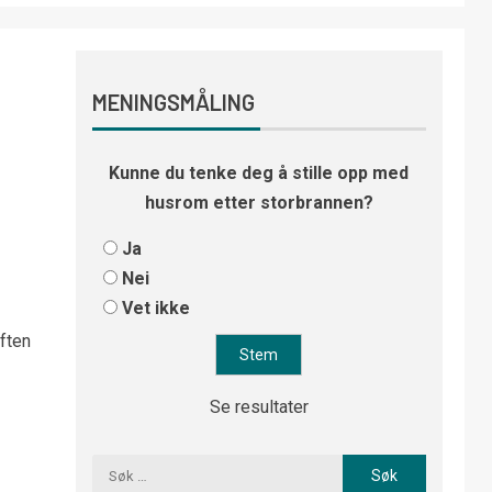
MENINGSMÅLING
Kunne du tenke deg å stille opp med
husrom etter storbrannen?
Ja
Nei
Vet ikke
ften
Se resultater