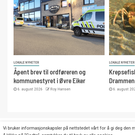
LOKALE NYHETER
LOKALE NYHETER
Åpent brev til ordføreren og
Krepsefisk
kommunestyret i Øvre Eiker
Drammen
6. august 2026
Roy Hansen
6. august 2
Copyright © Eikernytt.no utgis av Roy’s Pressetjeneste
Vi bruker informasjonskapsler på nettstedet vårt for å gi deg den 