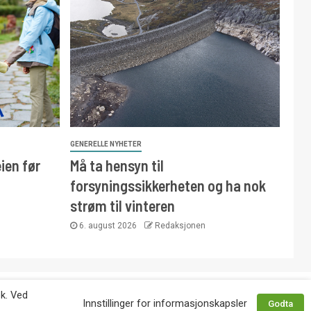
GENERELLE NYHETER
ien før
Må ta hensyn til
forsyningssikkerheten og ha nok
strøm til vinteren
6. august 2026
Redaksjonen
 avtale med utgiver. Tlf. 92 63 86 82.
øk. Ved
Innstillinger for informasjonskapsler
Godta