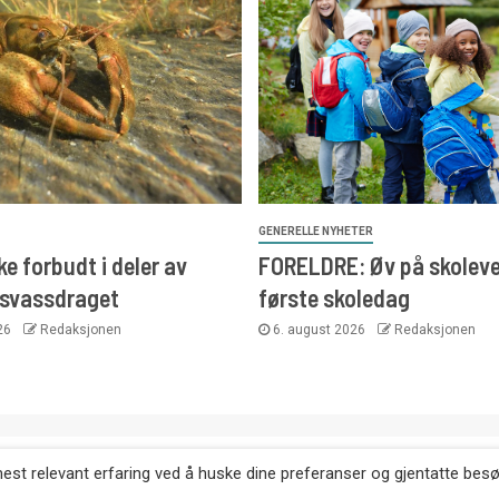
GENERELLE NYHETER
e forbudt i deler av
FORELDRE: Øv på skoleve
svassdraget
første skoledag
026
Redaksjonen
6. august 2026
Redaksjonen
. Kopiering av tekst, bilder og annonser er ikke tillatt uten etter
mest relevant erfaring ved å huske dine preferanser og gjentatte bes
Websiden er laget i samarbeid med: