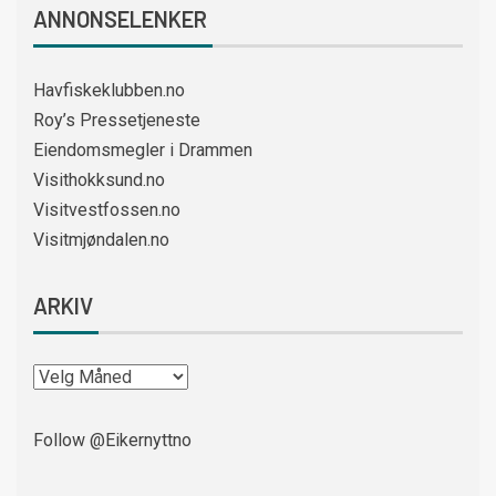
ANNONSELENKER
Havfiskeklubben.no
Roy’s Pressetjeneste
Eiendomsmegler i Drammen
Visithokksund.no
Visitvestfossen.no
Visitmjøndalen.no
ARKIV
Follow @Eikernyttno