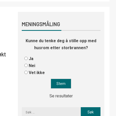
MENINGSMÅLING
Kunne du tenke deg å stille opp med
husrom etter storbrannen?
økt
Ja
Nei
Vet ikke
Se resultater