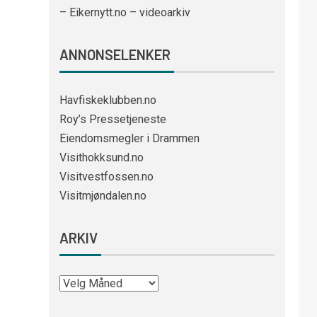
– Eikernytt.no – videoarkiv
ANNONSELENKER
Havfiskeklubben.no
Roy’s Pressetjeneste
Eiendomsmegler i Drammen
Visithokksund.no
Visitvestfossen.no
Visitmjøndalen.no
ARKIV