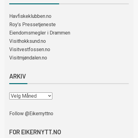
Havfiskeklubben.no
Roy’s Pressetjeneste
Eiendomsmegler i Drammen
Visithokksund.no
Visitvestfossen.no
Visitmjøndalen.no
ARKIV
Follow @Eikernyttno
FOR EIKERNYTT.NO