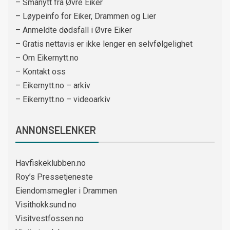
– Smånytt fra Øvre Eiker
– Løypeinfo for Eiker, Drammen og Lier
– Anmeldte dødsfall i Øvre Eiker
– Gratis nettavis er ikke lenger en selvfølgelighet
– Om Eikernytt.no
– Kontakt oss
– Eikernytt.no – arkiv
– Eikernytt.no – videoarkiv
ANNONSELENKER
Havfiskeklubben.no
Roy’s Pressetjeneste
Eiendomsmegler i Drammen
Visithokksund.no
Visitvestfossen.no