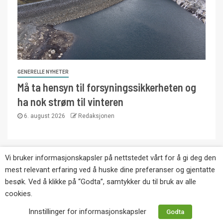
GENERELLE NYHETER
Må ta hensyn til forsyningssikkerheten og
ha nok strøm til vinteren
6. august 2026
Redaksjonen
Vi bruker informasjonskapsler på nettstedet vårt for å gi deg den
Copyright © Eikernytt.no utgis av Roy’s
mest relevant erfaring ved å huske dine preferanser og gjentatte
Pressetjeneste. Kopiering av tekst, bilder og
besøk. Ved å klikke på “Godta”, samtykker du til bruk av alle
annonser er ikke tillatt uten etter avtale med utgiver.
cookies.
Tlf. 92 63 86 82.
Innstillinger for informasjonskapsler
Godta
Websiden er laget i samarbeid med: