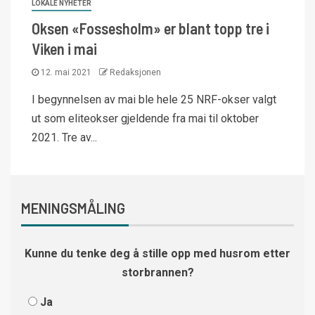
LOKALE NYHETER
Oksen «Fossesholm» er blant topp tre i
Viken i mai
12. mai 2021
Redaksjonen
I begynnelsen av mai ble hele 25 NRF-okser valgt
ut som eliteokser gjeldende fra mai til oktober
2021. Tre av...
MENINGSMÅLING
Kunne du tenke deg å stille opp med husrom etter
storbrannen?
Ja