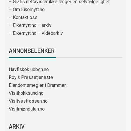
– Gratis nettavis er ikke lenger en selvfølgelighet
– Om Eikernytt.no
– Kontakt oss
– Eikernytt.no – arkiv
– Eikernytt.no – videoarkiv
ANNONSELENKER
Havfiskeklubben.no
Roy’s Pressetjeneste
Eiendomsmegler i Drammen
Visithokksund.no
Visitvestfossen.no
Visitmjøndalen.no
ARKIV