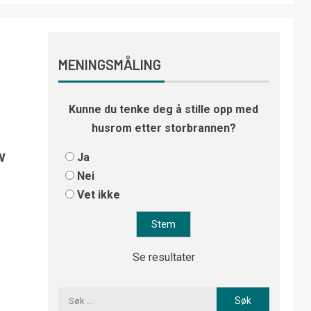
MENINGSMÅLING
Kunne du tenke deg å stille opp med
husrom etter storbrannen?
v
Ja
Nei
Vet ikke
Se resultater