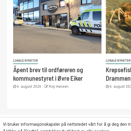
LOKALE NYHETER
LOKALE NYHETER
Åpent brev til ordføreren og
Krepsefisk
kommunestyret i Øvre Eiker
Drammen
6. august 2026
Roy Hansen
6. august 2
Copyright © Eikernytt.no utgis av Roy’s Pressetjeneste
Vi bruker informasjonskapsler på nettstedet vårt for å gi deg den 