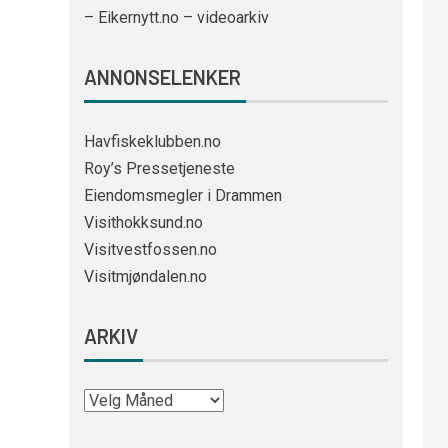
– Eikernytt.no – videoarkiv
ANNONSELENKER
Havfiskeklubben.no
Roy’s Pressetjeneste
Eiendomsmegler i Drammen
Visithokksund.no
Visitvestfossen.no
Visitmjøndalen.no
ARKIV