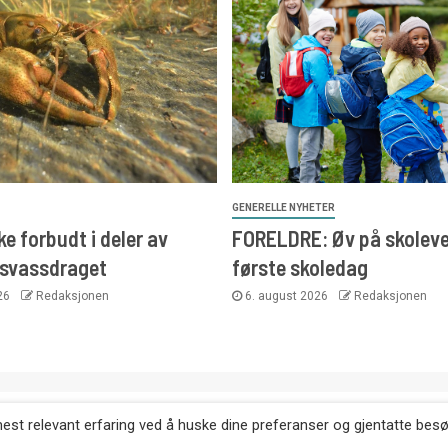
GENERELLE NYHETER
e forbudt i deler av
FORELDRE: Øv på skoleve
svassdraget
første skoledag
026
Redaksjonen
6. august 2026
Redaksjonen
. Kopiering av tekst, bilder og annonser er ikke tillatt uten etter
mest relevant erfaring ved å huske dine preferanser og gjentatte bes
Websiden er laget i samarbeid med: