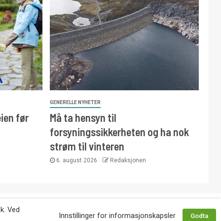
GENERELLE NYHETER
ien før
Må ta hensyn til
forsyningssikkerheten og ha nok
strøm til vinteren
6. august 2026
Redaksjonen
 avtale med utgiver. Tlf. 92 63 86 82.
øk. Ved
Innstillinger for informasjonskapsler
Godta