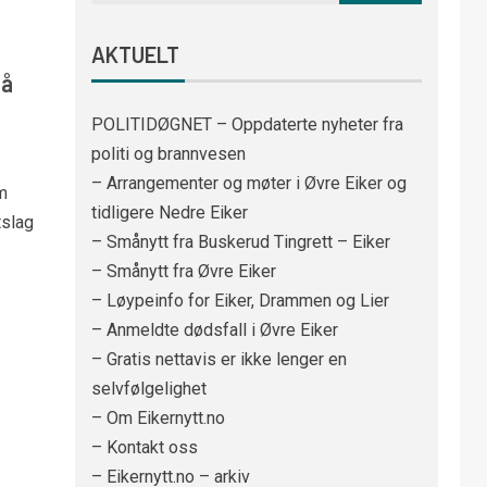
AKTUELT
på
POLITIDØGNET – Oppdaterte nyheter fra
politi og brannvesen
– Arrangementer og møter i Øvre Eiker og
m
tidligere Nedre Eiker
tslag
– Smånytt fra Buskerud Tingrett – Eiker
– Smånytt fra Øvre Eiker
– Løypeinfo for Eiker, Drammen og Lier
– Anmeldte dødsfall i Øvre Eiker
– Gratis nettavis er ikke lenger en
selvfølgelighet
– Om Eikernytt.no
– Kontakt oss
– Eikernytt.no – arkiv