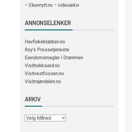
– Eikernytt.no – videoarkiv
ANNONSELENKER
Havfiskeklubben.no
Roy’s Pressetjeneste
Eiendomsmegler i Drammen
Visithokksund.no
Visitvestfossen.no
Visitmjøndalen.no
ARKIV