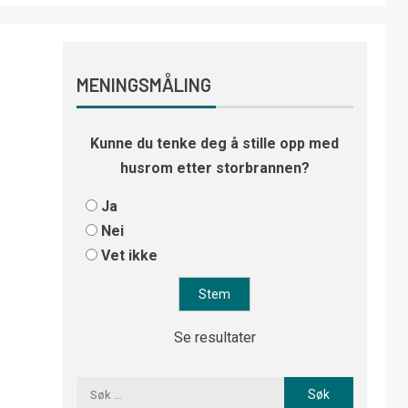
MENINGSMÅLING
Kunne du tenke deg å stille opp med
husrom etter storbrannen?
Ja
Nei
Vet ikke
Se resultater